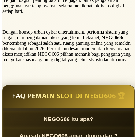
menjadi bagian penting dalam menjaga kualitas pengalaman
pengguna agar tetap nyaman selama menikmati aktivitas digital
setiap hari.
Dengan konsep urban cyber entertainment, performa sistem yang
ringan, dan pengalaman akses yang lebih fleksibel,
NEGO606
berkembang sebagai salah satu ruang gaming online yang semakin
dikenal di tahun 2026. Perpaduan desain modern dan kenyamanan
akses menjadikan NEGO606 pilihan menarik bagi pengguna yang
menyukai suasana gaming digital yang lebih stylish dan dinamis.
FAQ PEMAIN SLOT DI NEGO606 🏆
NEGO606 itu apa?
NEGO606
adalah platform slot online terpercaya dengan
Apakah NEGO606 aman digunakan?