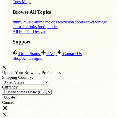
Tops
Mugs
Browse All Topics
funny
music
anime
movies
television
sports
sci-fi
vintage
animals
drinks
food
politics
All Popular Designs
Support
Order Status
FAQ
Contact Us
Shop All Designs
Update Your Browsing Preferences
Shipping Country:
Currency:
Cancel