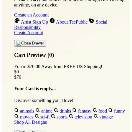
anytime, on any device.
Create an Account
Artist Sign Up
About TeePublic
Social
Responsibility
Create Account
Cart Preview (0)
You're
$70.00
Away from
FREE US Shipping!
$0
$70
Your Cart is empty...
Discover something you'll love!
animals
anime
drinks
fantasy
food
funny
movies
sci-fi
sports
television
vintage
Shop All Designs