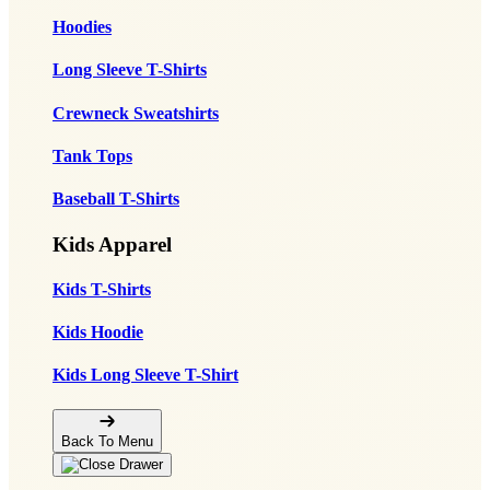
Hoodies
Long Sleeve T-Shirts
Crewneck Sweatshirts
Tank Tops
Baseball T-Shirts
Kids Apparel
Kids T-Shirts
Kids Hoodie
Kids Long Sleeve T-Shirt
Back To Menu