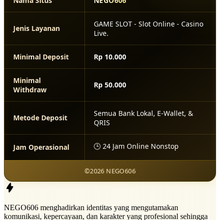
Nama Situs
NEGO606
GAME SLOT - Slot Online - Casino
Jenis Layanan
Live.
Minimal Deposit
Rp 10.000
Minimal
Rp 50.000
Withdraw
Semua Bank Lokal, E-Wallet, &
Metode Deposit
QRIS
🕒 24 Jam Online Nonstop
Jam Operasional
©2026 NEGO606
NEGO606 menghadirkan identitas yang mengutamakan
komunikasi, kepercayaan, dan karakter yang profesional sehingga