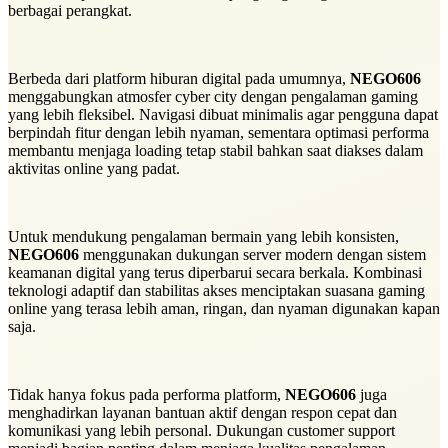
berbagai perangkat.
Berbeda dari platform hiburan digital pada umumnya,
NEGO606
menggabungkan atmosfer cyber city dengan pengalaman gaming
yang lebih fleksibel. Navigasi dibuat minimalis agar pengguna dapat
berpindah fitur dengan lebih nyaman, sementara optimasi performa
membantu menjaga loading tetap stabil bahkan saat diakses dalam
aktivitas online yang padat.
Untuk mendukung pengalaman bermain yang lebih konsisten,
NEGO606
menggunakan dukungan server modern dengan sistem
keamanan digital yang terus diperbarui secara berkala. Kombinasi
teknologi adaptif dan stabilitas akses menciptakan suasana gaming
online yang terasa lebih aman, ringan, dan nyaman digunakan kapan
saja.
Tidak hanya fokus pada performa platform,
NEGO606
juga
menghadirkan layanan bantuan aktif dengan respon cepat dan
komunikasi yang lebih personal. Dukungan customer support