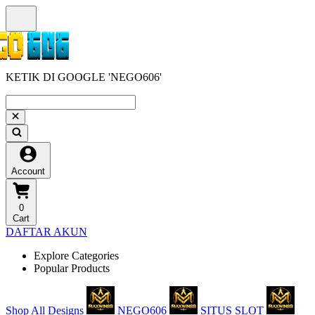
KETIK DI GOOGLE 'NEGO606'
Account
0
Cart
DAFTAR AKUN
Explore Categories
Popular Products
Shop All Designs
NEGO606
SITUS SLOT