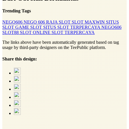
Trending Tags
NEGO606
NEGO 606
RAJA SLOT
SLOT MAXWIN
SITUS
SLOT
GAME SLOT
SITUS SLOT TERPERCAYA
NEGO606
SLOT88
SLOT ONLINE
SLOT TERPERCAYA
The links above have been automatically generated based on tag
usage by third-party designers on the TeePublic platform.
Share this design: